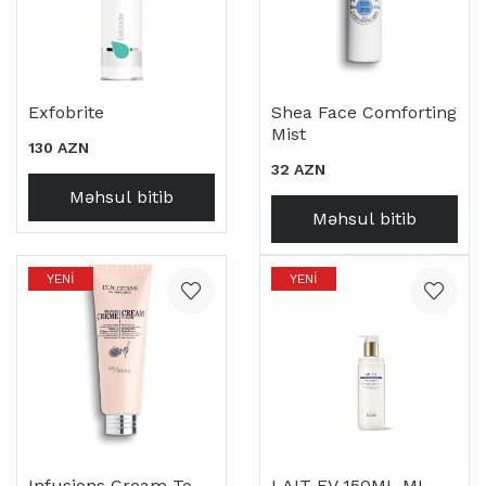
Exfobrite
Shea Face Comforting
Mist
130 AZN
32 AZN
Məhsul bitib
Məhsul bitib
YENI
YENI
Infusions Cream To-
LAIT EV 150ML ML