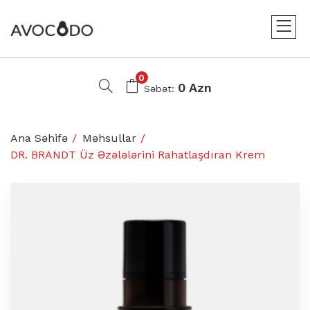
0
0 Azn
Səbət:
Ana Səhifə
Məhsullar
DR. BRANDT Üz Əzələlərini Rahatlaşdıran Krem