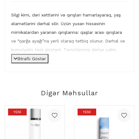
Silgi kimi, dəri xəttlərini və qırışları hamarlayaraq, yaş
əlamətlərini dərhal silir. Üzün yuxarı hissəsinin
mimikalardan yaranan qırışlarına: qaşlar arası qırışlara
və “qarğa ayağı”na yerli olaraq tətbiq olunur. Dərhal və
kumulyativ təsir göstərir. Təmizlənmiş dəriyə çəkin,
problemli nahiyələri (alın, qarğa ayaqları, qaşlar
Ətraflı Göstər
arasındakı xəttlər) yumşaq bir şəkildə vurun və
hamarlayın. Dəri uyuşana və nəzərəçarpacaq dərəcədə
hamarlaşana qədər 5 dəqiqə gözləyin. Sonra hər
Digər Məhsullar
zamanki kimi krem ​​və makiyaj tətbiq edin. Səhər və
axşam istifadə edin. Göz ətrafındakı bölgədən çəkinin.
YENI
YENI