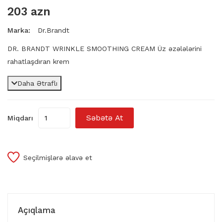
203 azn
Marka:
Dr.Brandt
DR. BRANDT WRINKLE SMOOTHING CREAM Üz əzələlərini
rahatlaşdıran krem
Daha Ətraflı
Səbətə At
Miqdarı
Seçilmişlərə əlavə et
Açıqlama