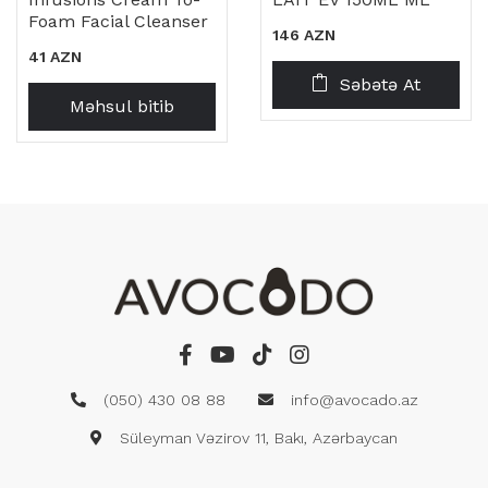
Foam Facial Cleanser
146 AZN
41 AZN
Səbətə At
Məhsul bitib
(050) 430 08 88
info@avocado.az
Süleyman Vəzirov 11, Bakı, Azərbaycan