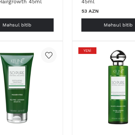
Hairgrowth 45ml
45ml
53 AZN
Məhsul bitib
Məhsul bitib
YENI