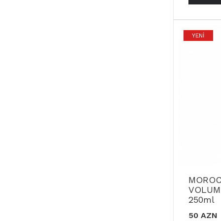
YENI
MOROC
VOLUM
250ml
50 AZN