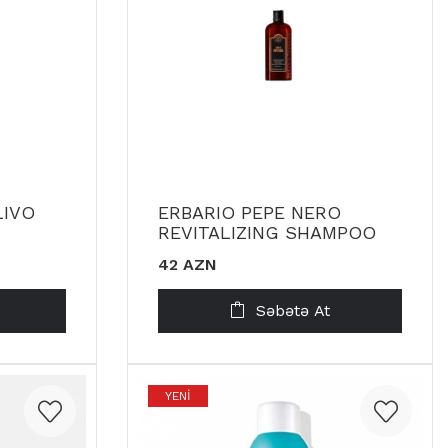
LIVO
ERBARIO PEPE NERO
REVITALIZING SHAMPOO
42 AZN
Səbətə At
YENI