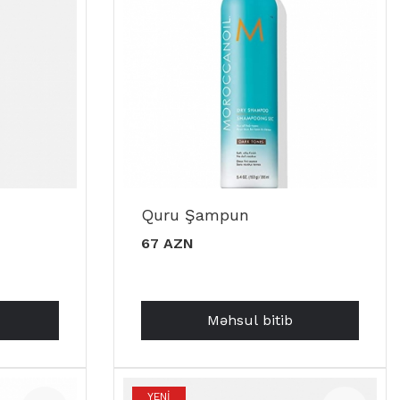
Quru Şampun
67 AZN
Məhsul bitib
YENI