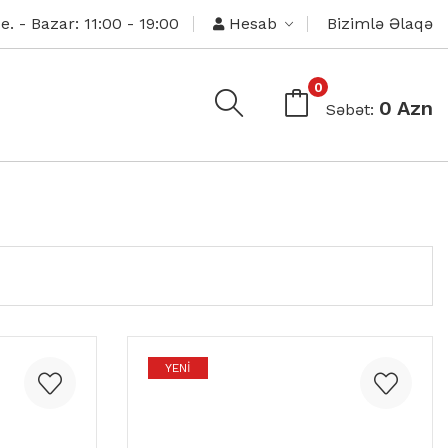
e. - Bazar: 11:00 - 19:00
Hesab
Bizimlə Əlaqə
0
0 Azn
Səbət:
YENI