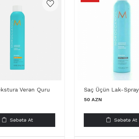
ekstura Verən Quru
Saç Üçün Lak-Spray
50 AZN
Səbətə At
Səbətə At