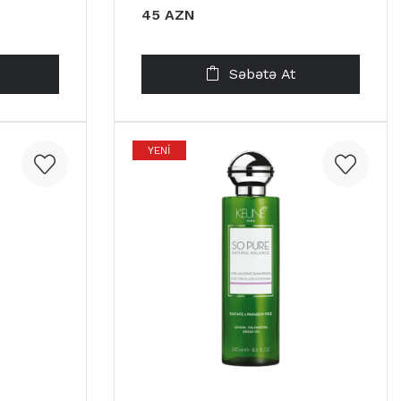
45 AZN
Səbətə At
YENI