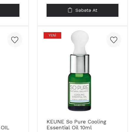
Səbətə At
YENI
KEUNE So Pure Cooling
OIL
Essential Oil 10ml