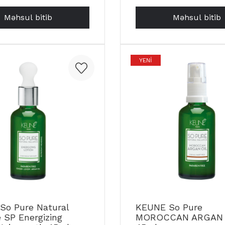
Məhsul bitib
Məhsul bitib
YENI
So Pure Natural
KEUNE So Pure
 SP Energizing
MOROCCAN ARGAN 