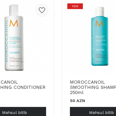
YENI
CANOIL
MOROCCANOIL
HING CONDITIONER
SMOOTHING SHAM
250ml
50 AZN
Məhsul bitib
Məhsul bitib