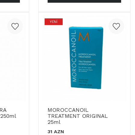
YENI
RA
MOROCCANOIL
250ml
TREATMENT ORIGINAL
25ml
31 AZN