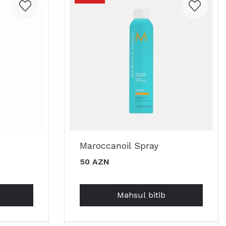
Maroccanoil Spray
50 AZN
Məhsul bitib