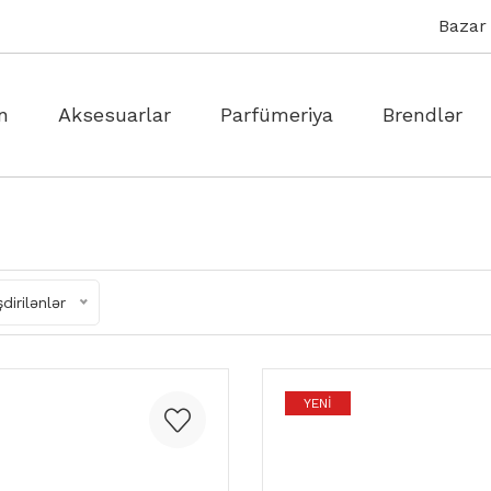
Bazar 
n
Aksesuarlar
Parfümeriya
Brendlər
dirilənlər
YENI