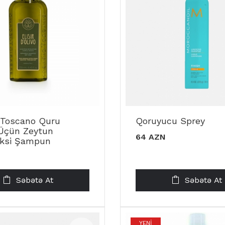
 Toscano Quru
Qoruyucu Sprey
 Üçün Zeytun
64 AZN
ksi Şampun
Səbətə At
Səbətə At
YENI