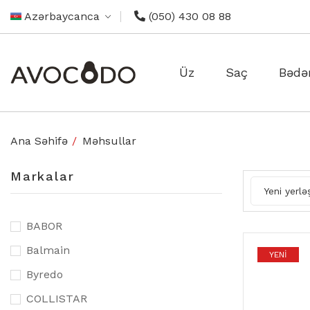
Azərbaycanca
(050) 430 08 88
Üz
Saç
Bədə
Ana Səhifə
Məhsullar
Markalar
Yeni yerləş
BABOR
Balmain
YENI
Byredo
COLLISTAR