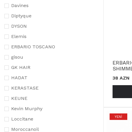
Davines
Diptyque
DYSON
Elemis
ERBARIO TOSCANO
gisou
ERBAR
GK HAIR
SHIMME
HADAT
38 AZN
KERASTASE
KEUNE
Kevin Murphy
YENI
Loccitane
Moroccanoil