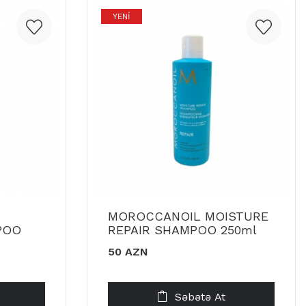
YENI
MOROCCANOIL MOISTURE
POO
REPAIR SHAMPOO 250ml
50 AZN
Səbətə At