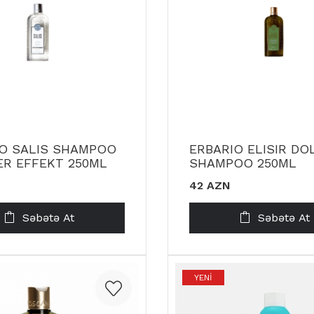
IO SALIS SHAMPOO
ERBARIO ELISIR DO
R EFFEKT 250ML
SHAMPOO 250ML
42 AZN
Səbətə At
Səbətə At
YENI