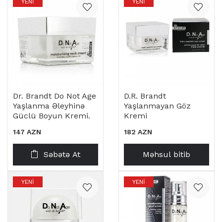
YENI
YENI
Dr. Brandt Do Not Age
D.R. Brandt
Yaşlanma Əleyhinə
Yaşlanmayan Göz
Güclü Boyun Kremi.
Kremi
147 AZN
182 AZN
Səbətə At
Məhsul bitib
YENI
YENI