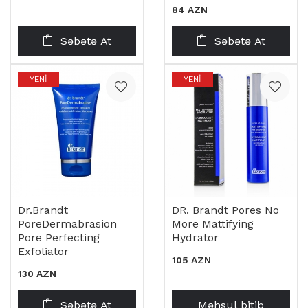
84 AZN
Səbətə At
Səbətə At
YENI
YENI
Dr.brandt
DR. Brandt Pores No
PoreDermabrasion
More Mattifying
Pore Perfecting
Hydrator
Exfoliator
105 AZN
130 AZN
Səbətə At
Məhsul bitib