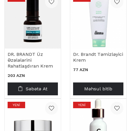
DR. BRANDT Üz
Dr. Brandt Təmizləyici
Əzələlərini
Krem
Rahatlaşdıran Krem
77 AZN
203 AZN
Səbətə At
Məhsul bitib
YENI
YENI