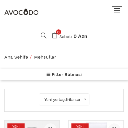
0
0 Azn
Səbət:
Ana Səhifə
Məhsullar
Filter Bölməsi
Yeni yerləşdirilənlər
YENI
YENI