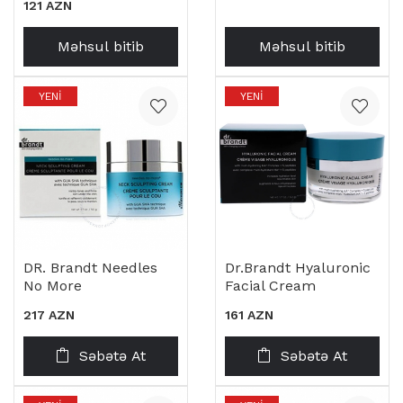
121 AZN
Məhsul bitib
Məhsul bitib
YENI
YENI
DR. Brandt Needles
Dr.Brandt Hyaluronic
No More
Facial Cream
217 AZN
161 AZN
Səbətə At
Səbətə At