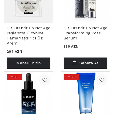
DR. Brandt Do Not Age
DR. Brandt Do Not Age
Yaşlanma Əleyhinə
Transforming Pearl
Hamarlaşdırıcı Üz
Serum
Kremi
336 AZN
294 AZN
Məhsul bitib
Səbətə At
YENI
YENI