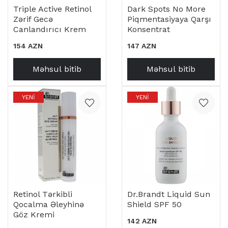
Triple Active Retinol
Dark Spots No More
Zərif Gecə
Piqmentasiyaya Qarşı
Canlandırıcı Krem
Konsentrat
154 AZN
147 AZN
Məhsul bitib
Məhsul bitib
YENI
YENI
Retinol Tərkibli
Dr.Brandt Liquid Sun
Qocalma Əleyhinə
Shield SPF 50
Göz Kremi
142 AZN