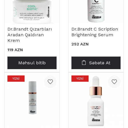
​​Dr.Brandt Qızartıları
Dr.Brandt C Scription
Aradan Qaldıran
Brightening Serum
Krem
252 AZN
119 AZN
Məhsul bitib
Səbətə At
YENI
YENI