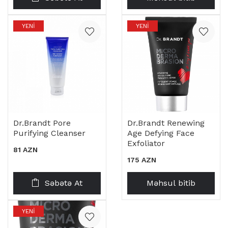
YENI
YENI
Dr.brandt Pore
Dr.brandt Renewing
Purifying Cleanser
Age Defying Face
Exfoliator
81 AZN
175 AZN
Səbətə At
Məhsul bitib
YENI