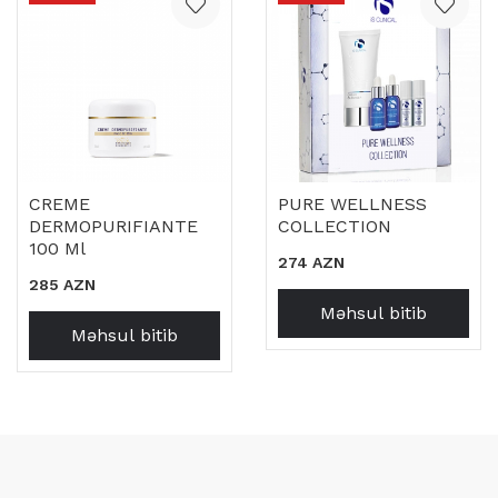
istifadə oluna bilər. Üz, boyun və dekolte nahiyəsinə
tətbiq edilərək günəşə çıxmazdan əvvəl qoruyucu qat
yaradılır və ehtiyac olduqda gün ərzində yenilənir.
PROTECTION SPF 50 – 50 ML həm profilaktik, həm də
qoruyucu baxımdan dərinin uzunmüddətli keyfiyyətini
qorumağa yönəlmiş effektiv günəş kremidir.
CREME
PURE WELLNESS
DERMOPURIFIANTE
COLLECTION
100 Ml
274 AZN
285 AZN
Məhsul bitib
Məhsul bitib