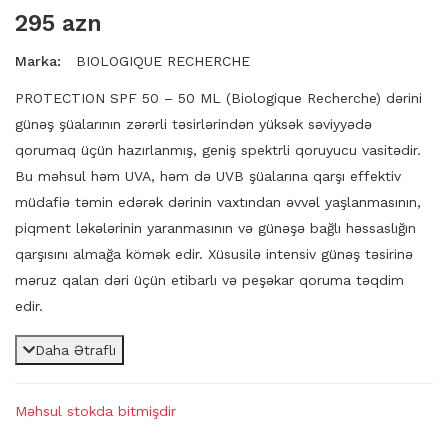
295 azn
Marka:
BIOLOGIQUE RECHERCHE
PROTECTION SPF 50 – 50 ML (Biologique Recherche) dərini
günəş şüalarının zərərli təsirlərindən yüksək səviyyədə
qorumaq üçün hazırlanmış, geniş spektrli qoruyucu vasitədir.
Bu məhsul həm UVA, həm də UVB şüalarına qarşı effektiv
müdafiə təmin edərək dərinin vaxtından əvvəl yaşlanmasının,
piqment ləkələrinin yaranmasının və günəşə bağlı həssaslığın
qarşısını almağa kömək edir. Xüsusilə intensiv günəş təsirinə
məruz qalan dəri üçün etibarlı və peşəkar qoruma təqdim
edir.
Daha Ətraflı
Məhsul stokda bitmişdir