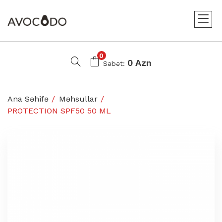
0
0 Azn
Səbət:
Ana Səhifə
Məhsullar
PROTECTION SPF50 50 ML