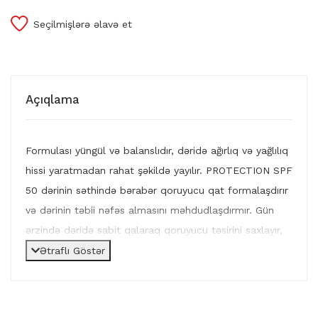
Seçilmişlərə əlavə et
Açıqlama
Formulası yüngül və balanslıdır, dəridə ağırlıq və yağlılıq
hissi yaratmadan rahat şəkildə yayılır. PROTECTION SPF
50 dərinin səthində bərabər qoruyucu qat formalaşdırır
və dərinin təbii nəfəs almasını məhdudlaşdırmır. Gün
ərzində dəridə sabit qalaraq qoruyucu təsirini saxlayır,
eyni zamanda makiyaj altında istifadə üçün də
Ətraflı Göstər
uyğundur.
Məhsul tərkibindəki qoruyucu filtrlərlə yanaşı, dərini