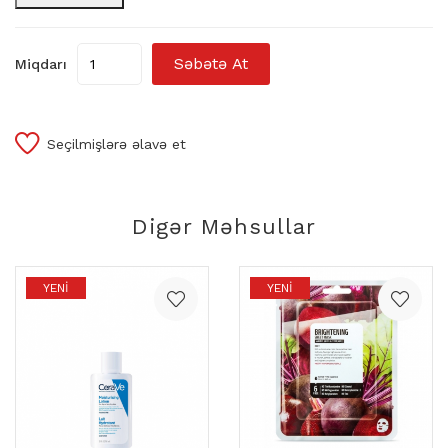
Səbətə At
Miqdarı
Seçilmişlərə əlavə et
Digər Məhsullar
YENI
YENI