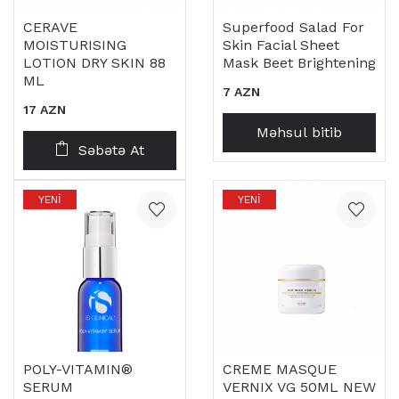
CERAVE
Superfood Salad For
MOISTURISING
Skin Facial Sheet
LOTION DRY SKIN 88
Mask Beet Brightening
ML
7 AZN
17 AZN
Məhsul bitib
Səbətə At
YENI
YENI
POLY-VITAMIN®
CREME MASQUE
SERUM
VERNIX VG 50ML NEW