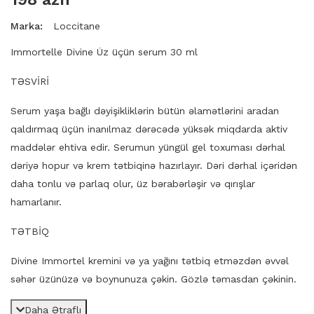
Marka:
Loccitane
Immortelle Divine Üz üçün serum 30 ml
TƏSVİRİ
Serum yaşa bağlı dəyişikliklərin bütün əlamətlərini aradan
qaldırmaq üçün inanılmaz dərəcədə yüksək miqdarda aktiv
maddələr ehtiva edir. Serumun yüngül gel toxuması dərhal
dəriyə hopur və krem ​​tətbiqinə hazırlayır. Dəri dərhal içəridən
daha tonlu və parlaq olur, üz bərabərləşir və qırışlar
hamarlanır.
TƏTBİQ
Divine Immortel kremini və ya yağını tətbiq etməzdən əvvəl
səhər üzünüzə və boynunuza çəkin. Gözlə təmasdan çəkinin.
Daha Ətraflı