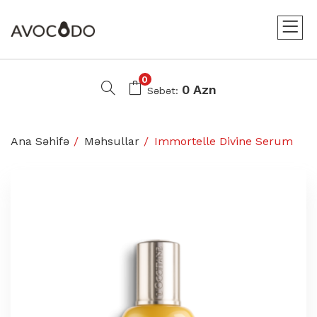
0
0 Azn
Səbət:
Ana Səhifə
Məhsullar
Immortelle Divine Serum