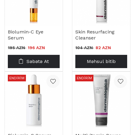
Biolumin-C Eye
Skin Resurfacing
Serum
Cleanser
195 AZN
196 AZN
104 AZN
82 AZN
Səbətə At
Məhsul bitib
ENDIRIM
ENDIRIM