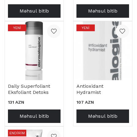
Məhsul bitib
Məhsul bitib
YENI
YENI
Daily Superfoliant
Antioxidant
Eksfoliant Detoks
Hydramist
131 AZN
107 AZN
Məhsul bitib
Məhsul bitib
ENDIRIM