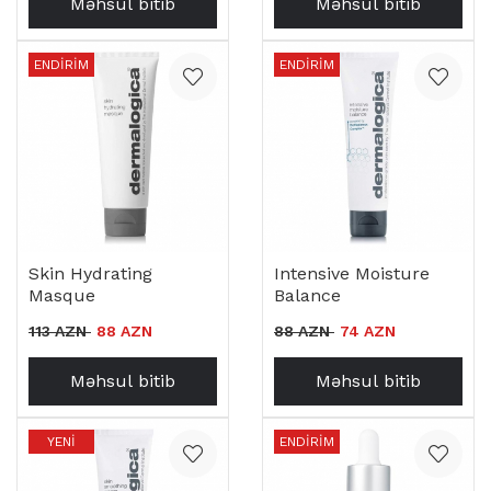
Məhsul bitib
Məhsul bitib
ENDIRIM
ENDIRIM
Skin Hydrating
Intensive Moisture
Masque
Balance
113 AZN
88 AZN
88 AZN
74 AZN
Məhsul bitib
Məhsul bitib
YENI
ENDIRIM