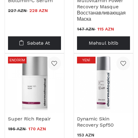
Biolumin-C Serum
Multivitamin Power
Recovery Masque
227 AZN
228 AZN
Восстанавливающая
Маска
147 AZN
115 AZN
Səbətə At
Məhsul bitib
ENDIRIM
YENI
Super Rich Repair
Dynamic Skin
Recovery Spf50
195 AZN
170 AZN
153 AZN