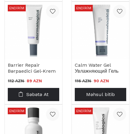
ENDIRIM
ENDIRIM
Barrier Repair
Calm Water Gel
Bərpaedici Gel-Krem
Увлажняющий Гель
112 AZN
89 AZN
116 AZN
90 AZN
Səbətə At
Məhsul bitib
ENDIRIM
ENDIRIM