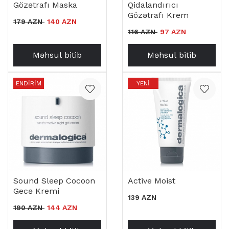
Gözətrafı Maska
Qidalandırıcı
Gözətrafı Krem
179 AZN
140 AZN
116 AZN
97 AZN
Məhsul bitib
Məhsul bitib
ENDIRIM
YENI
Sound Sleep Cocoon
Active Moist
Gecə Kremi
139 AZN
190 AZN
144 AZN