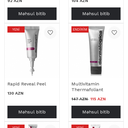
92 AZN
104 AZN
Məhsul bitib
Məhsul bitib
YENI
ENDIRIM
Rapid Reveal Peel
Multivitamin
Thermafoliant
130 AZN
147 AZN
115 AZN
Məhsul bitib
Məhsul bitib
YENI
YENI