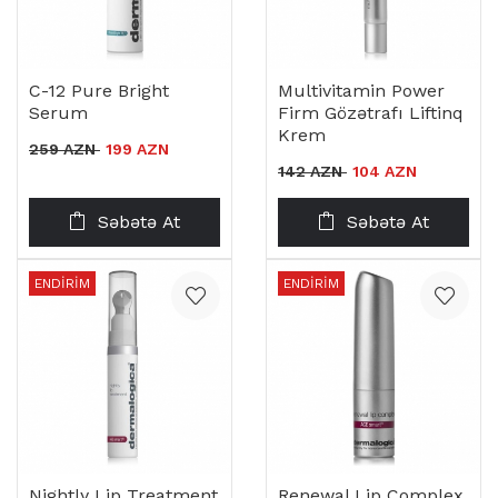
C-12 Pure Bright
Multivitamin Power
Serum
Firm Gözətrafı Liftinq
Krem
259 AZN
199 AZN
142 AZN
104 AZN
Səbətə At
Səbətə At
ENDIRIM
ENDIRIM
Nightly Lip Treatment
Renewal Lip Complex