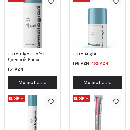
Pure Light Spf50
Pure Night
Дневной Крем
195 AZN
152 AZN
161 AZN
Məhsul bitib
Məhsul bitib
ENDIRIM
ENDIRIM