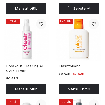
Məhsul bitib
Səbətə At
YENI
ENDIRIM
Breakout Clearing All
Flashfoliant
Over Toner
69 AZN
57 AZN
50 AZN
Məhsul bitib
Məhsul bitib
YENI
ENDIRIM