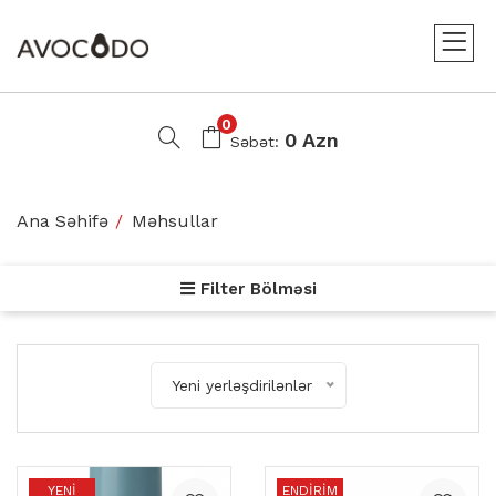
0
0 Azn
Səbət:
Ana Səhifə
Məhsullar
Filter Bölməsi
Yeni yerləşdirilənlər
YENI
ENDIRIM