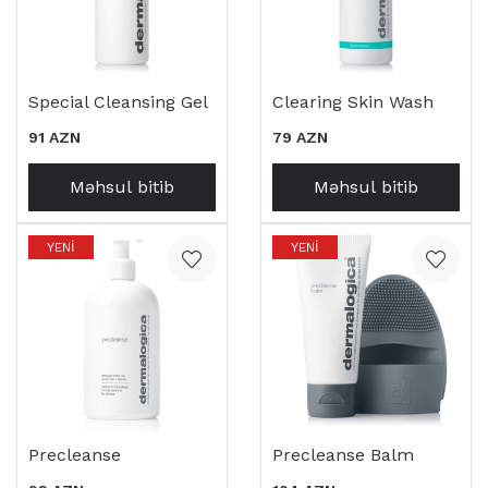
Special Cleansing Gel
Clearing Skin Wash
91 AZN
79 AZN
Məhsul bitib
Məhsul bitib
YENI
YENI
Precleanse
Precleanse Balm