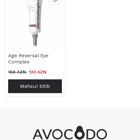
Age Reversal Eye
Complex
166 AZN
130 AZN
Məhsul bitib