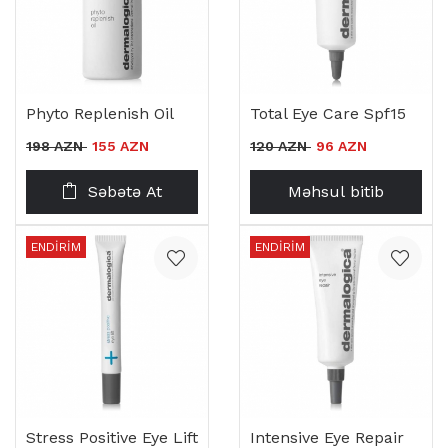
Phyto Replenish Oil
Total Eye Care Spf15
198 AZN
155 AZN
120 AZN
96 AZN
Səbətə At
Məhsul bitib
ENDIRIM
ENDIRIM
Stress Positive Eye Lift
Intensive Eye Repair