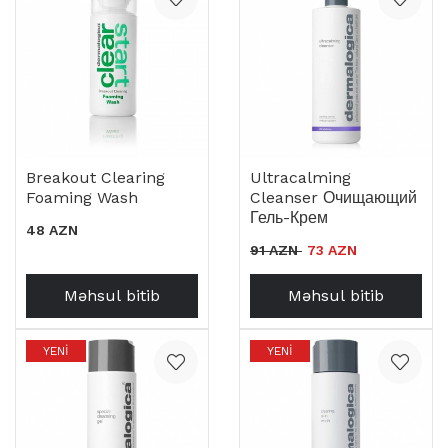
Breakout Clearing
Ultracalming
Foaming Wash
Cleanser Очищающий
Гель-Крем
48 AZN
91 AZN
73 AZN
Məhsul bitib
Məhsul bitib
YENI
YENI