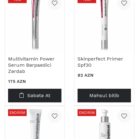
Multivitamin Power
Skinperfect Primer
Serum Bərpaedici
Spf30
Zərdab
82 AZN
175 AZN
Səbətə At
Məhsul bitib
ENDIRIM
ENDIRIM