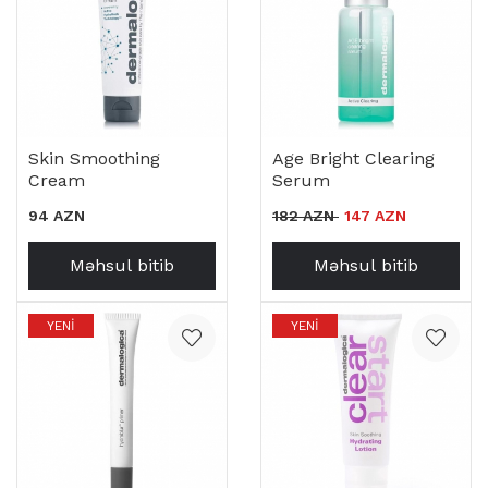
Skin Smoothing
Age Bright Clearing
Cream
Serum
94 AZN
182 AZN
147 AZN
Məhsul bitib
Məhsul bitib
YENI
YENI