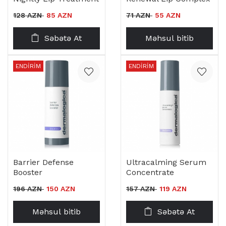
128 AZN
85 AZN
71 AZN
55 AZN
Səbətə At
Məhsul bitib
ENDIRIM
ENDIRIM
Barrier Defense
Ultracalming Serum
Booster
Concentrate
196 AZN
150 AZN
157 AZN
119 AZN
Məhsul bitib
Səbətə At