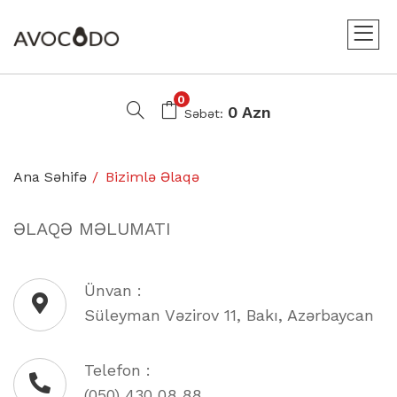
0
0 Azn
Səbət:
Ana Səhifə
Bizimlə Əlaqə
ƏLAQƏ MƏLUMATI
Ünvan :
Süleyman Vəzirov 11, Bakı, Azərbaycan
Telefon :
(050) 430 08 88